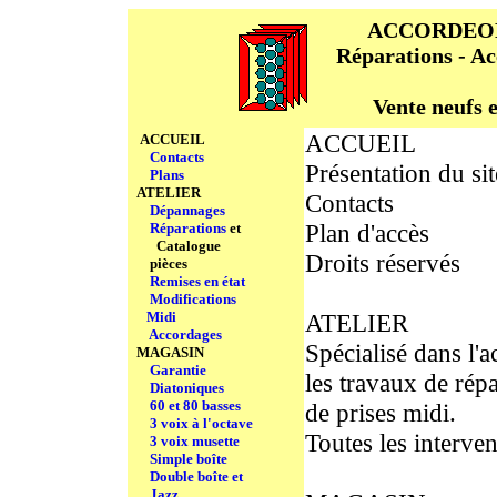
ACCORDEON
Réparations - Ac
Vente neufs e
ACCUEIL
ACCUEIL
Contacts
Présentation du sit
Plans
ATELIER
Contacts
Dépannages
Plan d'accès
Réparations
et
Catalogue
Droits réservés
pièces
Remises en état
Modifications
Midi
ATELIER
Accordages
Spécialisé dans l'a
MAGASIN
Garantie
les travaux de rép
Diatoniques
60 et 80 basses
de prises midi.
3 voix à l'octave
Toutes les interven
3 voix musette
Simple boîte
Double boîte et
Jazz